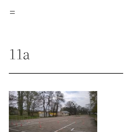
Przejdź
do
treści
11a