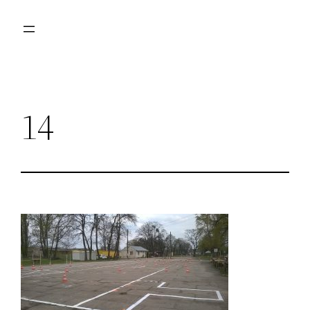
Przejdź
do
treści
14