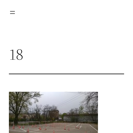
Przejdź
do
treści
18