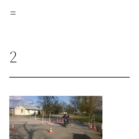
Przejdź
do
treści
2