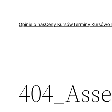
Przejdź
do
treści
Opinie o nas
Ceny Kursów
Terminy Kursów
o
404_Asse