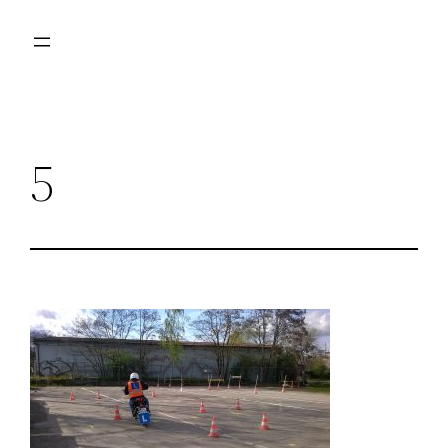
Przejdź
do
treści
5