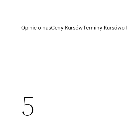
Przejdź
do
treści
Opinie o nas
Ceny Kursów
Terminy Kursów
o
5