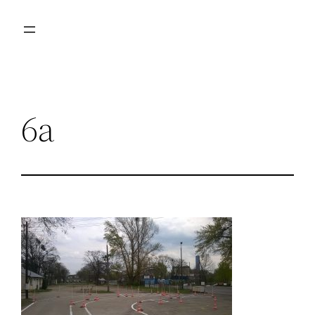
Przejdź
do
treści
6a