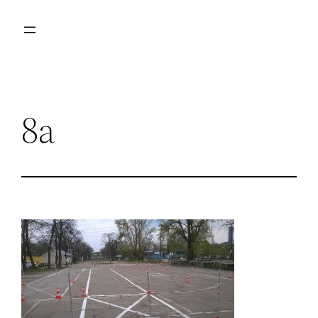
Przejdź
do
treści
8a