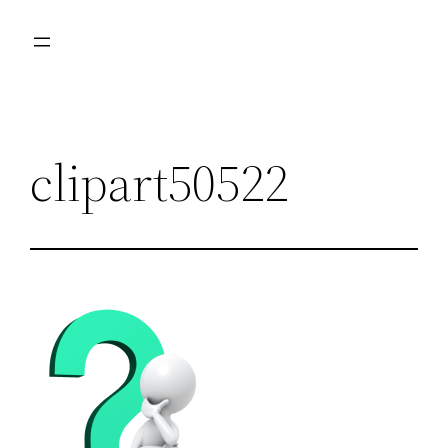
Przejdź
do
treści
clipart50522