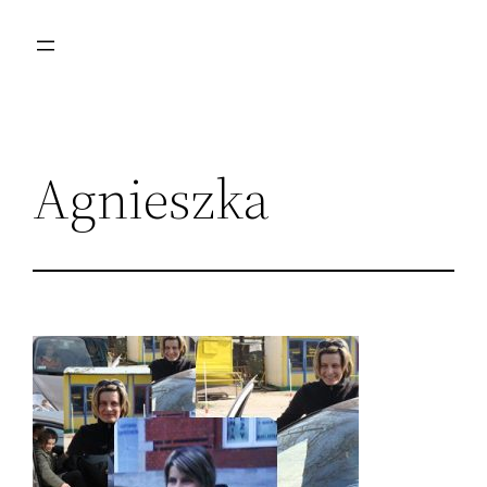
Przejdź
do
treści
Agnieszka