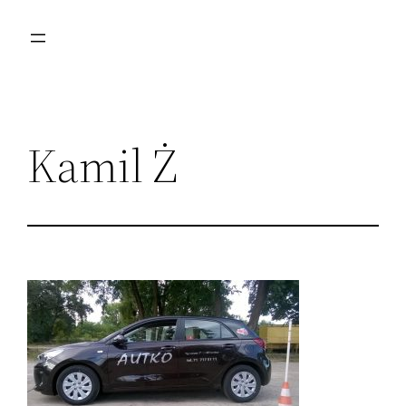
Przejdź
do
treści
Kamil Ż