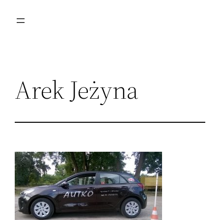
Przejdź
do
treści
Arek Jeżyna