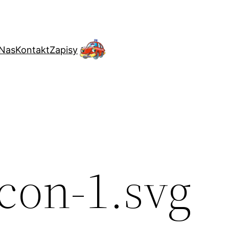
 Nas
Kontakt
Zapisy
Icon-1.svg