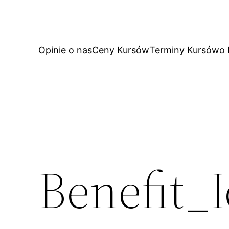
Przejdź
do
treści
Opinie o nas
Ceny Kursów
Terminy Kursów
o
Benefit_