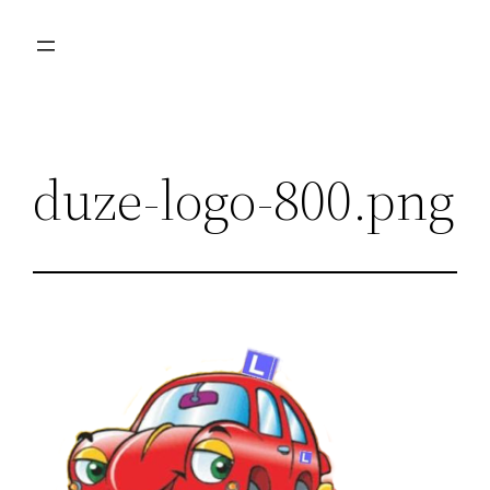
Przejdź
do
treści
duze-logo-800.png