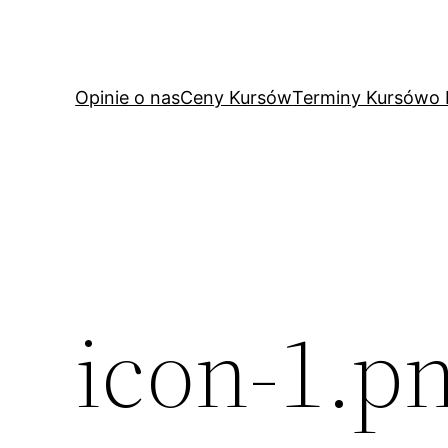
Przejdź
do
treści
Opinie o nas
Ceny Kursów
Terminy Kursów
o
icon-1.p