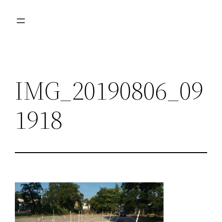
Przejdź
do
treści
IMG_20190806_09
1918