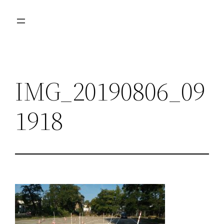
Przejdź
do
treści
IMG_20190806_09
1918