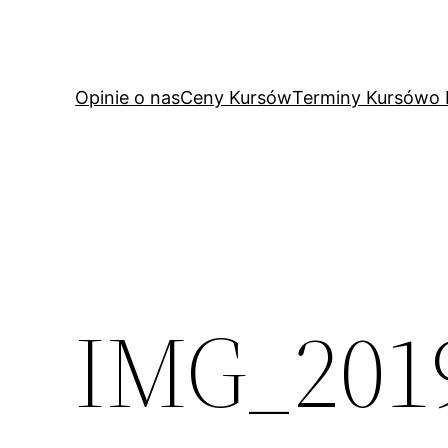
Przejdź
do
treści
Opinie o nas
Ceny Kursów
Terminy Kursów
o
IMG_201