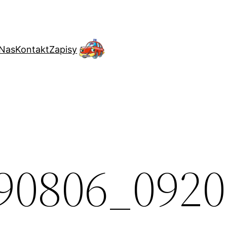
 Nas
Kontakt
Zapisy
90806_0920