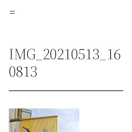
Przejdź
do
treści
IMG_20210513_16
0813