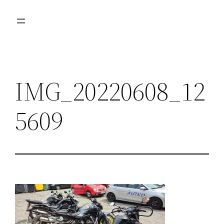
Przejdź
do
treści
IMG_20220608_12
5609