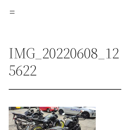
Przejdź
do
treści
IMG_20220608_12
5622