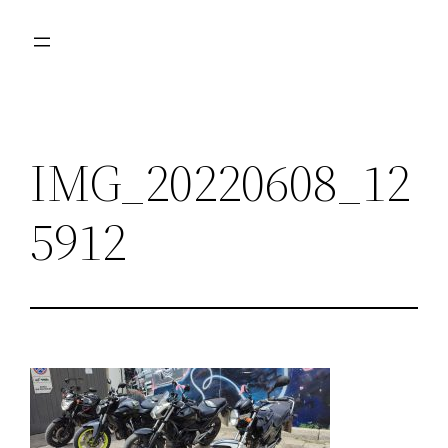
Przejdź
do
treści
IMG_20220608_12
5912