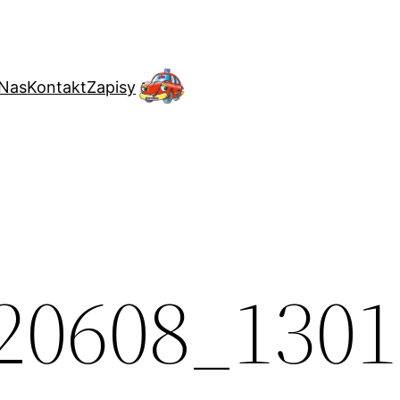
 Nas
Kontakt
Zapisy
20608_1301