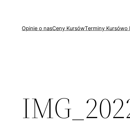
Przejdź
do
treści
Opinie o nas
Ceny Kursów
Terminy Kursów
o
IMG_202