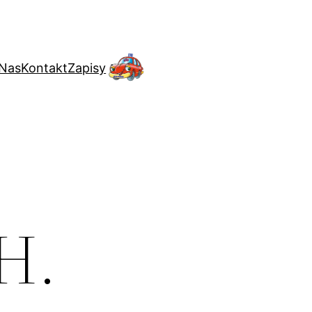
 Nas
Kontakt
Zapisy
H.