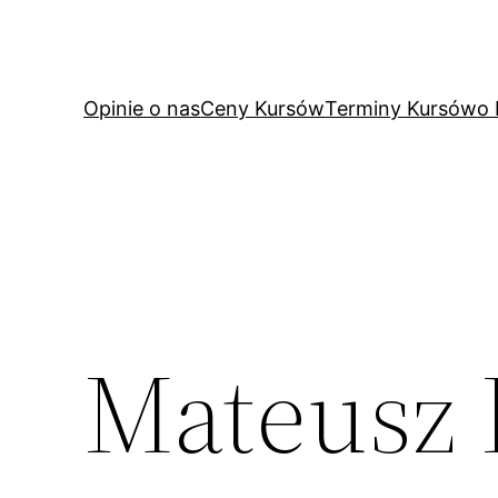
Przejdź
do
treści
Opinie o nas
Ceny Kursów
Terminy Kursów
o
Mateusz 