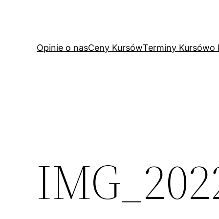
Przejdź
do
treści
Opinie o nas
Ceny Kursów
Terminy Kursów
o
IMG_202