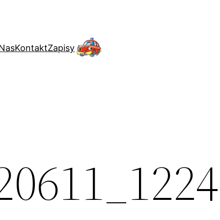
 Nas
Kontakt
Zapisy
20611_1224