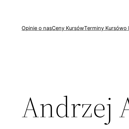
Przejdź
do
treści
Opinie o nas
Ceny Kursów
Terminy Kursów
o
Andrzej 