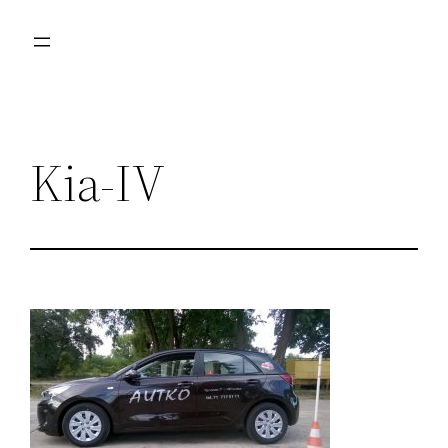
Przejdź
do
treści
Kia-IV