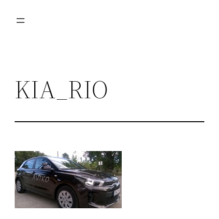
Przejdź
do
treści
KIA_RIO