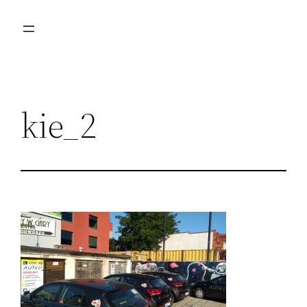
Przejdź
do
treści
kie_2