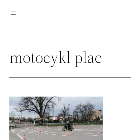
Przejdź
do
treści
motocykl plac