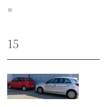
Przejdź
do
treści
15