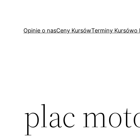
Przejdź
do
treści
Opinie o nas
Ceny Kursów
Terminy Kursów
o
plac mot