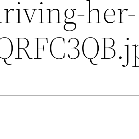
iving-her-
-QRFC3QB.j