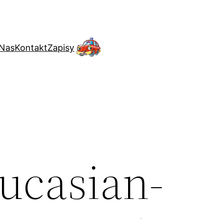
 Nas
Kontakt
Zapisy
ucasian-