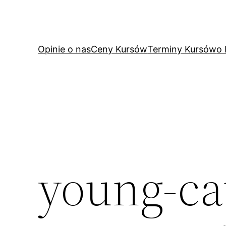
Przejdź
do
treści
Opinie o nas
Ceny Kursów
Terminy Kursów
o
young-ca