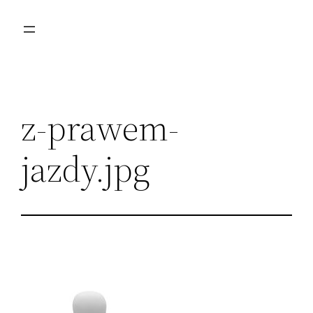
Przejdź
do
treści
z-prawem-
jazdy.jpg